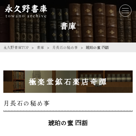
書庫
永久野書庫TOP
書庫
月長石の秘め事
琥珀の蜜 四話
極楽堂鉱石薬店奇譚
月長石の秘め事
琥珀の蜜 四話