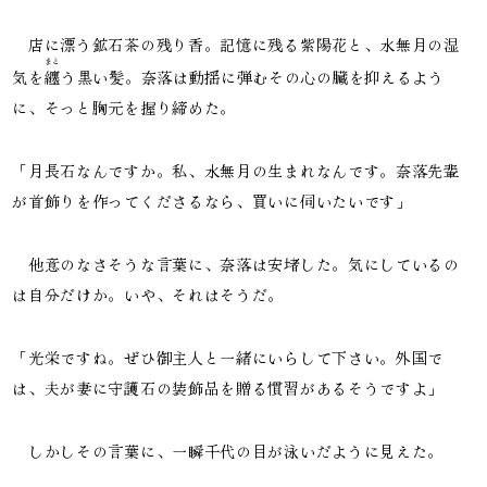
店に漂う鉱石茶の残り香。記憶に残る紫陽花と、水無月の湿
まと
気を
纏
う黒い髪。奈落は動揺に弾むその心の臓を抑えるよう
に、そっと胸元を握り締めた。
「月長石なんですか。私、水無月の生まれなんです。奈落先輩
が首飾りを作ってくださるなら、買いに伺いたいです」
他意のなさそうな言葉に、奈落は安堵した。気にしているの
は自分だけか。いや、それはそうだ。
「光栄ですね。ぜひ御主人と一緒にいらして下さい。外国で
は、夫が妻に守護石の装飾品を贈る慣習があるそうですよ」
しかしその言葉に、一瞬千代の目が泳いだように見えた。