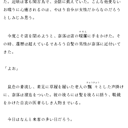
た。近頃は客も閑古鳥で、会話に飢えていた。こんな他愛ない
お喋りに心癒されるのは、やはり自分が女性だからなのだろう
としみじみ思う。
のれん
今度こそ店を閉めようと、奈落は店の
暖簾
に手をかけた。そ
の時、還暦は超えているであろう白髪の男性が奈落に近付いて
きた。
「よお」
ひょうひょう
鼠色の着流し、素足に草履を履いた老人の
飄々
とした声掛け
に、奈落は溜息をついた。彼の後ろには髪を後ろに括り、眼鏡
をかけた白衣の医者らしき人物までいる。
今日はなんと来客の多い日だろう。