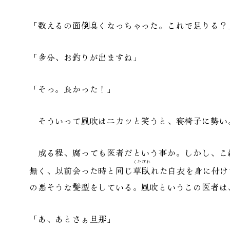
「数えるの面倒臭くなっちゃった。これで足りる？
「多分、お釣りが出ますね」
「そっ。良かった！」
そういって風吹はニカッと笑うと、寝椅子に勢い
成る程、腐っても医者だという事か。しかし、こ
くたびれ
無く、以前会った時と同じ
草臥
れた白衣を身に付け
の悪そうな髪型をしている。風吹というこの医者は
「あ、あとさぁ旦那」