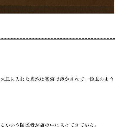
火皿に入れた真珠は薬液で溶かされて、飴玉のよう
とかいう闇医者が店の中に入ってきていた。