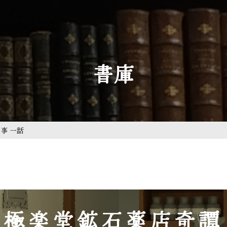
書庫
事 一話
極楽堂鉱石薬店奇譚