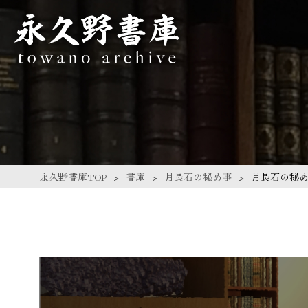
永久野書庫TOP
書庫
月長石の秘め事
月長石の秘め