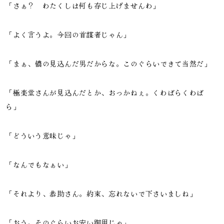
「さぁ？ わたくしは何も存じ上げませんわ」
「よく言うよ。今回の首謀者じゃん」
「まぁ、儂の見込んだ男だからな。このぐらいできて当然だ」
「極楽堂さんが見込んだとか、おっかねぇ。くわばらくわば
ら」
「どういう意味じゃ」
「なんでもなぁい」
「それより、恭助さん。約束、忘れないで下さいましね」
「おう。そのぐらいお安い御用じゃ」