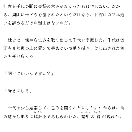
壮吉と千代の間に夫婦の営みがなかったわけではない。だか
ら、周囲に子どもを望まれたというだけなら、壮吉にカフヱ通
いを辞めるだけの理由はないのだ。
壮吉は、懐から包みを取り出して千代に手渡した。千代は包
丁をまな板の上に置いて手ぬぐいで手を拭き、差し出された包
みを受け取った。
「開けていいんですか？」
「好きにしろ」
千代は少し思案して、包みを開くことにした。中からは、菊
らでん
べっこう
かんざし
の透かし彫りに
螺鈿
まであしらわれた、
鼈甲
の
簪
が現れた。