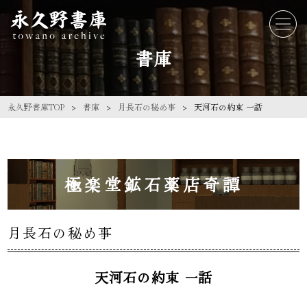
書庫
永久野書庫TOP
書庫
月長石の秘め事
天河石の約束 一話
極楽堂鉱石薬店奇譚
月長石の秘め事
天河石の約束 一話