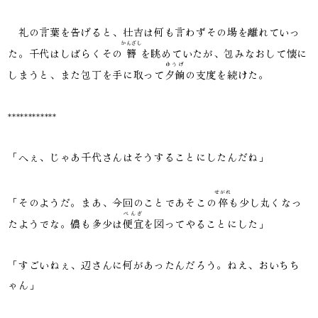
礼の言葉を告げると、壮吉は何も言わずその場を離れていっ
かんざし
た。千代はしばらくその
簪
を眺めていたが、包みなおして懐に
ゆうげ
しまうと、また包丁を手に取って
夕餉
の支度を続けた。
************
「へぇ、じゃあ千代さんはそうすることにしたんだね」
せがれ
「そのようだ。まあ、今回のことであそこの
倅
も少し丸くなっ
べんぎ
たようでな。儂も多少は
便宜
を図ってやることにした」
「すごいねぇ、辺さんに何があったんだろう。ねえ、おいちち
ゃん」