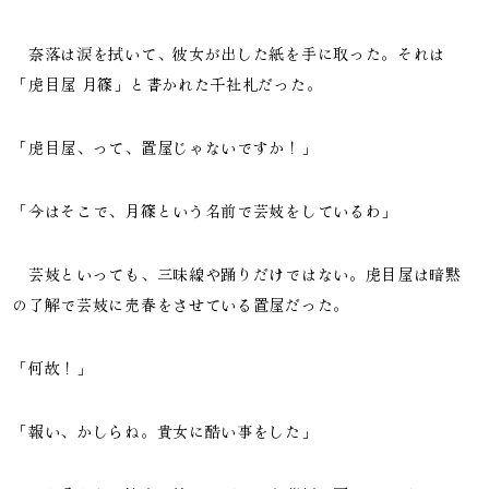
奈落は涙を拭いて、彼女が出した紙を手に取った。それは
「虎目屋 月篠」と書かれた千社札だった。
「虎目屋、って、置屋じゃないですか！」
「今はそこで、月篠という名前で芸妓をしているわ」
芸妓といっても、三味線や踊りだけではない。虎目屋は暗黙
の了解で芸妓に売春をさせている置屋だった。
「何故！」
「報い、かしらね。貴女に酷い事をした」