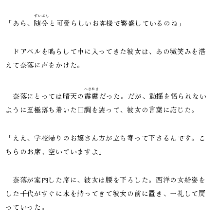
ずいぶん
「あら、
随分
と可愛らしいお客様で繁盛しているのね」
ドアベルを鳴らして中に入ってきた彼女は、あの微笑みを湛
えて奈落に声をかけた。
へきれき
奈落にとっては晴天の
霹靂
だった。だが、動揺を悟られない
ように至極落ち着いた口調を装って、彼女の言葉に応じた。
「ええ、学校帰りのお嬢さん方が立ち寄って下さるんです。こ
ちらのお席、空いていますよ」
奈落が案内した席に、彼女は腰を下ろした。西洋の女給姿を
した千代がすぐに水を持ってきて彼女の前に置き、一礼して戻
っていった。