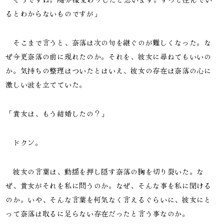
るとわからないものですが」
そこまで言うと、奈落は次の句を継ぐのが難しくなった。な
ぜ今更奈落の前に現れたのか。それを、彼女に尋ねてもいいの
か。気持ちの整理はついたとはいえ、彼女の存在は奈落の心に
激しい波を立てていた。
「貴女は、もう結婚したの？」
ドクン。
彼女の言葉は、動揺を押し隠す奈落の胸を切り裂いた。な
ぜ、貴女がそれを私に問うのか。なぜ、そんな事を私に聞ける
のか。いや、そんな言葉を何気なく言えるぐらいに、彼女にと
って奈落は取るに足らない存在だったと言う事なのか。