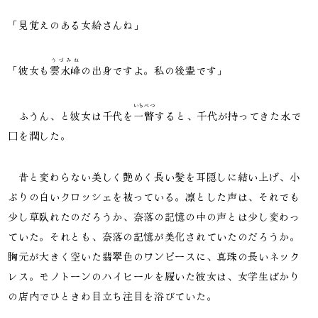
「見覚えのある女給さんね」
うづみね
「彼女も
雲水峰
の出身ですよ。私の後輩です」
いちべつ
ふうん、と彼女は千代を
一瞥
すると、千代が持ってきた水で
口を潤した。
昔と変わらない美しく艶めく長い髪を耳隠しに結い上げ、小
ぶりの白いクロッシェを被っている。凛とした声は、それでも
少し草臥れたのだろうか、奈落の記憶の中の声とは少し変わっ
ていた。それとも、奈落の記憶が美化されていたのだろうか。
胸元が大きく空いた翡翠色のワンピースに、真珠の長いネック
レス。モノトーンのハイヒールを履いた彼女は、女学生ばかり
の店内でひときわ目立ち注目を浴びていた。