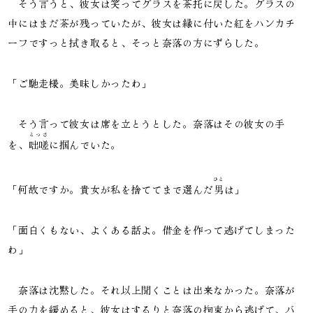
そう言うと、彼女は笑ってグラスを茶托に戻した。グラスの
中にはまだ茶が残っていたが、彼女は縁に付いた紅をハンカチ
ーフですっと拭き取ると、そっと奈落の方にずらした。
「ご馳走様。美味しかったわ」
そう言って彼女は席を立とうとした。奈落はその彼女の手
とっさ
を、
咄嗟
に掴んでいた。
ひと
「何故ですか。貴女が私を捨ててまで選んだ
男
は」
「面白くもない、よくある話よ。借金を作って逃げてしまった
わ」
奈落は沈黙した。それ以上聞くことは出来なかった。奈落が
手の力を緩めると、彼女はするりと奈落の拘束から逃げて、バ