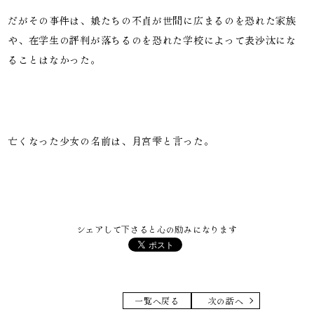
だがその事件は、娘たちの不貞が世間に広まるのを恐れた家族
や、在学生の評判が落ちるのを恐れた学校によって表沙汰にな
ることはなかった。
亡くなった少女の名前は、月宮雫と言った。
シェアして下さると心の励みになります
一覧へ戻る
次の話へ