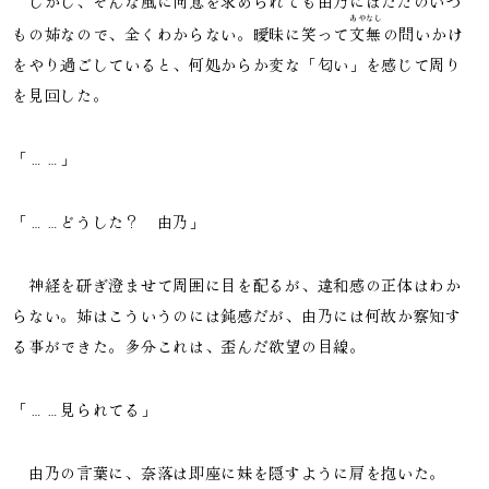
しかし、そんな風に同意を求められても由乃にはただのいつ
あやなし
もの姉なので、全くわからない。曖昧に笑って
文無
の問いかけ
をやり過ごしていると、何処からか変な「匂い」を感じて周り
を見回した。
「……」
「……どうした？ 由乃」
神経を研ぎ澄ませて周囲に目を配るが、違和感の正体はわか
らない。姉はこういうのには鈍感だが、由乃には何故か察知す
る事ができた。多分これは、歪んだ欲望の目線。
「……見られてる」
由乃の言葉に、奈落は即座に妹を隠すように肩を抱いた。