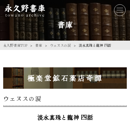
書庫
永久野書庫TOP
書庫
ウェヌスの涙
淡水真珠と龍神 四話
極楽堂鉱石薬店奇譚
ウェヌスの涙
淡水真珠と龍神 四話