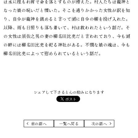
は水に埋もれ病で命を落とすものが増えた。村人たちは龍神と
なった娘の呪いだと慄いた。そこを通りかかった女性が訳を知
り、自分が龍神を鎮めると言って湖に自分の櫛を投げ入れた。
以降、雨も日照りも落ち着いて、村は救われたという話だ。そ
の女性は須佐之男の妻の櫛名田比売だと言われており、今も湖
の畔には櫛名田比売を祀る神社がある。不憫な娘の魂は、今も
櫛名田比売によって慰められているという話だ。
シェアして下さると心の励みになります
前の話へ
一覧へ戻る
次の話へ