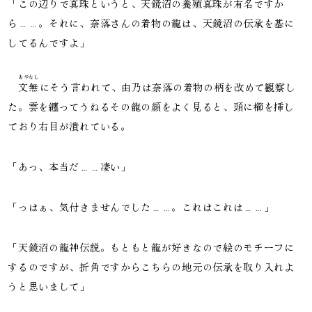
「この辺りで真珠というと、天鏡沼の養殖真珠が有名ですか
ら……。それに、奈落さんの着物の龍は、天鏡沼の伝承を基に
してるんですよ」
あやなし
文無
にそう言われて、由乃は奈落の着物の柄を改めて観察し
た。雲を纏ってうねるその龍の顔をよく見ると、頭に櫛を挿し
ており右目が潰れている。
「あっ、本当だ……凄い」
「っはぁ、気付きませんでした……。これはこれは……」
「天鏡沼の龍神伝説。もともと龍が好きなので絵のモチーフに
するのですが、折角ですからこちらの地元の伝承を取り入れよ
うと思いまして」