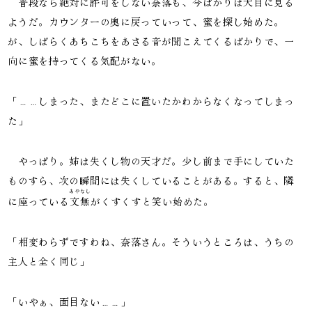
普段なら絶対に許可をしない奈落も、今ばかりは大目に見る
ようだ。カウンターの奥に戻っていって、蜜を探し始めた。
が、しばらくあちこちをあさる音が聞こえてくるばかりで、一
向に蜜を持ってくる気配がない。
「……しまった、またどこに置いたかわからなくなってしまっ
た」
やっぱり。姉は失くし物の天才だ。少し前まで手にしていた
ものすら、次の瞬間には失くしていることがある。すると、隣
あやなし
に座っている
文無
がくすくすと笑い始めた。
「相変わらずですわね、奈落さん。そういうところは、うちの
主人と全く同じ」
「いやぁ、面目ない……」