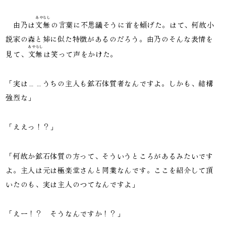
あやなし
由乃は
文無
の言葉に不思議そうに首を傾げた。はて、何故小
説家の森と姉に似た特徴があるのだろう。由乃のそんな表情を
あやなし
見て、
文無
は笑って声をかけた。
「実は……うちの主人も鉱石体質者なんですよ。しかも、結構
強烈な」
「ええっ！？」
「何故か鉱石体質の方って、そういうところがあるみたいです
よ。主人は元は極楽堂さんと同業なんです。ここを紹介して頂
いたのも、実は主人のつてなんですよ」
「えー！？ そうなんですか！？」