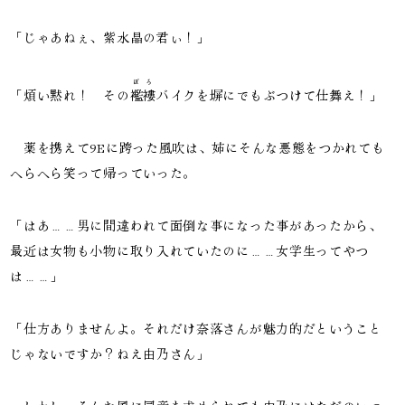
「じゃあねぇ、紫水晶の君ぃ！」
ぼろ
「煩い黙れ！ その
襤褸
バイクを塀にでもぶつけて仕舞え！」
薬を携えて9Eに跨った風吹は、姉にそんな悪態をつかれても
へらへら笑って帰っていった。
「はあ……男に間違われて面倒な事になった事があったから、
最近は女物も小物に取り入れていたのに……女学生ってやつ
は……」
「仕方ありませんよ。それだけ奈落さんが魅力的だということ
じゃないですか？ねえ由乃さん」