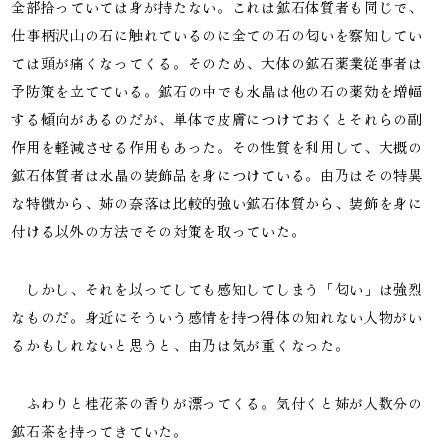
全部拾っていては身が持たない。これは鉱石体質者も同じで、
仕事柄沢山の石に触れているのに全ての石の匂いを察知してい
ては頭が痛くなってくる。そのため、大体の鉱石薬業従事者は
予防策を立てている。鉱石の中でも水晶は他の石の薬効を増幅
する傾向があるのだが、単体で皮膚につけておくとそれらの副
作用を軽減させる作用もあった。その性質を利用して、大概の
鉱石体質者は水晶の装飾品を身につけている。由乃はその特異
な特徴から、姉の奈落は比較的強い鉱石体質から、装飾を身に
付ける以外の方法でその対策を取っていた。
しかし、それを以ってしても感知してしまう「匂い」は強烈
なものだ。身近にそういう感情を持つ得体の知れない人物がい
るかもしれないと思うと、由乃は気が重くなった。
ふわりと桂花茶の香りが漂ってくる。気付くと姉が人数分の
鉱石茶を持ってきていた。