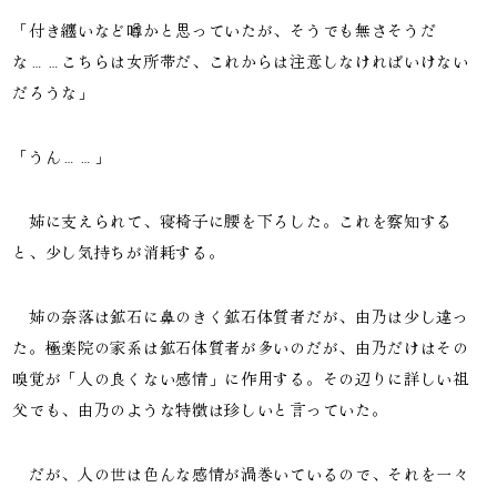
「付き纏いなど噂かと思っていたが、そうでも無さそうだ
な……こちらは女所帯だ、これからは注意しなければいけない
だろうな」
「うん……」
姉に支えられて、寝椅子に腰を下ろした。これを察知する
と、少し気持ちが消耗する。
姉の奈落は鉱石に鼻のきく鉱石体質者だが、由乃は少し違っ
た。極楽院の家系は鉱石体質者が多いのだが、由乃だけはその
嗅覚が「人の良くない感情」に作用する。その辺りに詳しい祖
父でも、由乃のような特徴は珍しいと言っていた。
だが、人の世は色んな感情が渦巻いているので、それを一々