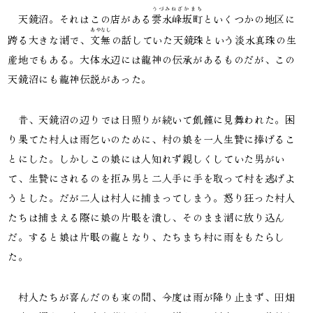
うづみねざかまち
天鏡沼。それはこの店がある
雲水峰坂町
といくつかの地区に
あやなし
跨る大きな湖で、
文無
の話していた天鏡珠という淡水真珠の生
産地でもある。大体水辺には龍神の伝承があるものだが、この
天鏡沼にも龍神伝説があった。
昔、天鏡沼の辺りでは日照りが続いて飢饉に見舞われた。困
り果てた村人は雨乞いのために、村の娘を一人生贄に捧げるこ
とにした。しかしこの娘には人知れず親しくしていた男がい
て、生贄にされるのを拒み男と二人手に手を取って村を逃げよ
うとした。だが二人は村人に捕まってしまう。怒り狂った村人
たちは捕まえる際に娘の片眼を潰し、そのまま湖に放り込ん
だ。すると娘は片眼の龍となり、たちまち村に雨をもたらし
た。
村人たちが喜んだのも束の間、今度は雨が降り止まず、田畑