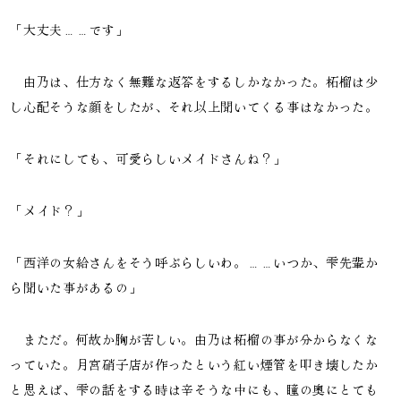
「大丈夫……です」
由乃は、仕方なく無難な返答をするしかなかった。柘榴は少
し心配そうな顔をしたが、それ以上聞いてくる事はなかった。
「それにしても、可愛らしいメイドさんね？」
「メイド？」
「西洋の女給さんをそう呼ぶらしいわ。……いつか、雫先輩か
ら聞いた事があるの」
まただ。何故か胸が苦しい。由乃は柘榴の事が分からなくな
っていた。月宮硝子店が作ったという紅い煙管を叩き壊したか
と思えば、雫の話をする時は辛そうな中にも、瞳の奥にとても