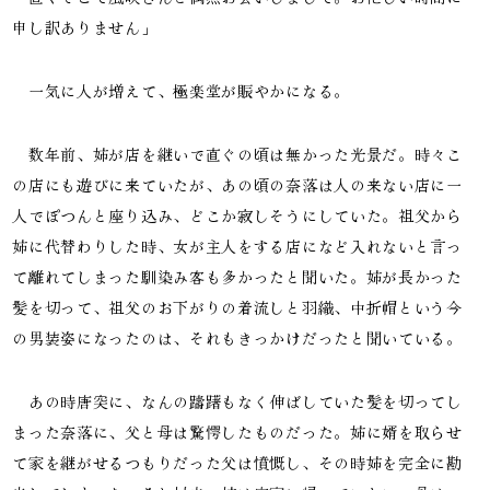
申し訳ありません」
一気に人が増えて、極楽堂が賑やかになる。
数年前、姉が店を継いで直ぐの頃は無かった光景だ。時々こ
の店にも遊びに来ていたが、あの頃の奈落は人の来ない店に一
人でぽつんと座り込み、どこか寂しそうにしていた。祖父から
姉に代替わりした時、女が主人をする店になど入れないと言っ
て離れてしまった馴染み客も多かったと聞いた。姉が長かった
髪を切って、祖父のお下がりの着流しと羽織、中折帽という今
の男装姿になったのは、それもきっかけだったと聞いている。
あの時唐突に、なんの躊躇もなく伸ばしていた髪を切ってし
まった奈落に、父と母は驚愕したものだった。姉に婿を取らせ
て家を継がせるつもりだった父は憤慨し、その時姉を完全に勘