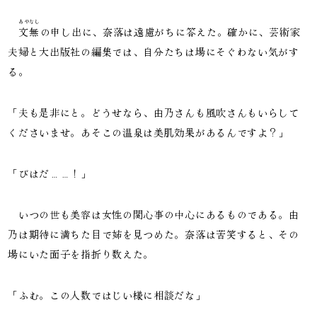
あやなし
文無
の申し出に、奈落は遠慮がちに答えた。確かに、芸術家
夫婦と大出版社の編集では、自分たちは場にそぐわない気がす
る。
「夫も是非にと。どうせなら、由乃さんも風吹さんもいらして
くださいませ。あそこの温泉は美肌効果があるんですよ？」
「びはだ……！」
いつの世も美容は女性の関心事の中心にあるものである。由
乃は期待に満ちた目で姉を見つめた。奈落は苦笑すると、その
場にいた面子を指折り数えた。
「ふむ。この人数ではじい様に相談だな」