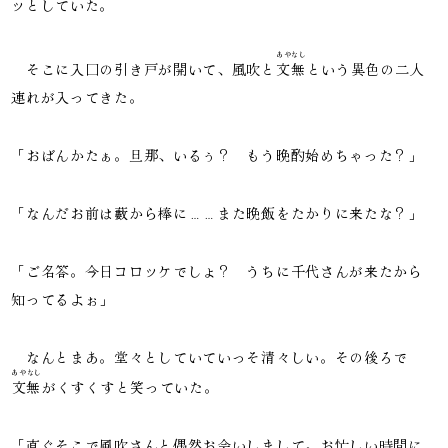
ッとしていた。
あやなし
そこに入口の引き戸が開いて、風吹と
文無
という異色の二人
連れが入ってきた。
「おばんかたぁ。旦那、いるぅ？ もう晩酌始めちゃった？」
「なんだお前は藪から棒に……また晩飯をたかりに来たな？」
「ご名答。今日コロッケでしょ？ うちに千代さんが来たから
知ってるよぉ」
なんとまあ。堂々としていていっそ清々しい。その後ろで
あやなし
文無
がくすくすと笑っていた。
「直ぐそこで風吹さんと偶然お会いしまして。お忙しい時間に