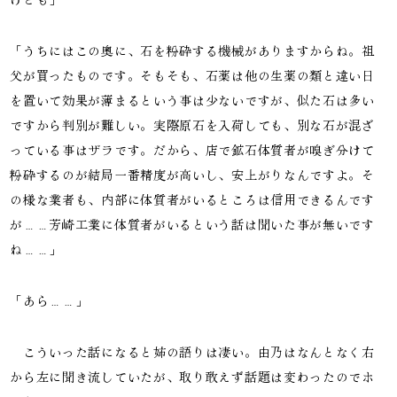
「うちにはこの奥に、石を粉砕する機械がありますからね。祖
父が買ったものです。そもそも、石薬は他の生薬の類と違い日
を置いて効果が薄まるという事は少ないですが、似た石は多い
ですから判別が難しい。実際原石を入荷しても、別な石が混ざ
っている事はザラです。だから、店で鉱石体質者が嗅ぎ分けて
粉砕するのが結局一番精度が高いし、安上がりなんですよ。そ
の様な業者も、内部に体質者がいるところは信用できるんです
が……芳崎工業に体質者がいるという話は聞いた事が無いです
ね……」
「あら……」
こういった話になると姉の語りは凄い。由乃はなんとなく右
から左に聞き流していたが、取り敢えず話題は変わったのでホ