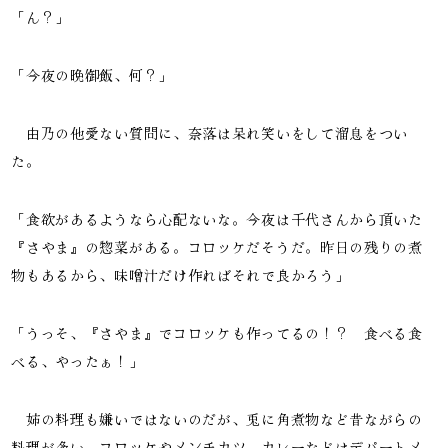
「ん？」
「今夜の晩御飯、何？」
由乃の他愛ない質問に、奈落は呆れ笑いをして溜息をつい
た。
「食欲があるようなら心配ないな。今夜は千代さんから頂いた
『さやま』の惣菜がある。コロッケだそうだ。昨日の残りの煮
物もあるから、味噌汁だけ作ればそれで良かろう」
「うっそ、『さやま』でコロッケも作ってるの！？ 食べる食
べる、やったぁ！」
姉の料理も嫌いではないのだが、兎に角煮物など昔ながらの
料理が多い。コロッケやメンチカツ、カレーなどはデパートメ