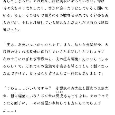
当してしまった。それ以来、姉は実家に帰っていない。母は
時々文をやり取りしたり、密かに会ったりはしていると聞いて
いる。まぁ、そのせいで由乃にその皺寄せが来ている部分もあ
るのだが、それも理解している姉はなんだかんだで由乃に過保
護だった。
「実は、お誘いに上がったんです。ほら、私たち夫婦が今、天
鏡沼の近くの温泉地に宿泊しているとお話ししたでしょう？
次の土日にわざわざ帝都から、夫の担当編集の方がいらっしゃ
るらしくて。それでその旅館で小宴会を開こうという話になっ
たんですけど、どうせなら皆さんもご一緒にと思いまして」
「うわぁ……いいんですか？ 小説家の森先生と画家の文無先
めんふう
生、担当編集というと印宮堂の
面虎
さんですよね。そのそうそ
うたる面子に、一介の薬屋が参加しても良いものでしょう
か……」