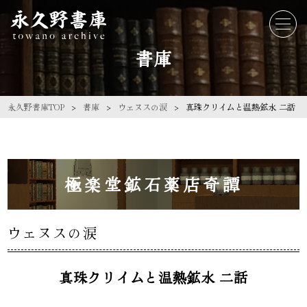
書庫
永久野書庫TOP
書庫
ウェヌスの涙
真珠クリイムと温熱鉱水‬ 二話
極楽堂鉱石薬店奇譚
ウェヌスの涙
真珠クリイムと温熱鉱水‬ 二話