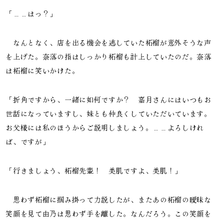
「……はっ？」
なんとなく、店を出る機会を逃していた柘榴が意外そうな声
を上げた。奈落の指はしっかり柘榴も計上していたのだ。奈落
は柘榴に笑いかけた。
「折角ですから、一緒に如何ですか？ 嘉月さんにはいつもお
世話になっていますし、妹とも仲良くしていただいています。
お父様には私のほうからご説明しましょう。……よろしけれ
ば、ですが」
「行きましょう、柘榴先輩！ 美肌ですよ、美肌！」
思わず柘榴に掴み掛って力説したが、またあの柘榴の曖昧な
笑顔を見て由乃は思わず手を離した。なんだろう。この笑顔を