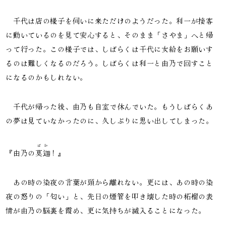
千代は店の様子を伺いに来ただけのようだった。利一が接客
に動いているのを見て安心すると、そのまま「さやま」へと帰
って行った。この様子では、しばらくは千代に女給をお願いす
るのは難しくなるのだろう。しばらくは利一と由乃で回すこと
になるのかもしれない。
千代が帰った後、由乃も自室で休んでいた。もうしばらくあ
の夢は見ていなかったのに、久しぶりに思い出してしまった。
ばか
『由乃の
莫迦
！』
あの時の染夜の言葉が頭から離れない。更には、あの時の染
夜の怒りの「匂い」と、先日の煙管を叩き壊した時の柘榴の表
情が由乃の脳裏を霞め、更に気持ちが滅入ることになった。