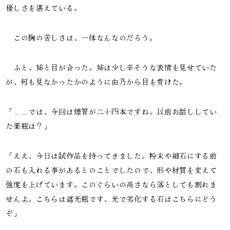
優しさを湛えている。
この胸の苦しさは、一体なんなのだろう。
ふと、姉と目が合った。姉は少し辛そうな表情を見せていた
が、何も見なかったかのように由乃から目を背けた。
「……では、今回は煙管が二十四本ですね。以前お話ししてい
た薬瓶は？」
「ええ、今日は試作品を持ってきました。粉末や細石にする前
の石も入れる事があるとのことでしたので、形や材質を変えて
強度を上げています。このぐらいの高さなら落としても割れま
せんよ。こちらは遮光瓶です、光で劣化する石はこちらにどう
ぞ」