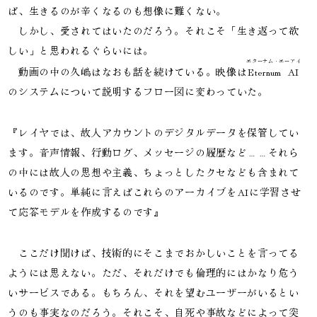
ば、生きるのが辛くなるのも想像に難くない。

　しかし、愛されてはいたのだろう。それこそ「生き返って欲
しい」と思われるぐらいには。

エターナム・エーアイ
　動画の中の久嶋はなおも話を続けている。映像は
Eternum AI
のシステムについて説明するフロー図に変わっていた。
『レイヤでは、故人アカウントのデジタルデータを保管してい
ます。音声情報、行動ログ、メッセージの履歴など……それら
の中には故人の思想や主義、ちょっとしたクセなども含まれて
いるのです。単純に言えばこれらのアーカイブをAIに学習させ
て応答モデルを作成するのです』
　ここだけ聞けば、技術的にそこまでおかしいことを言ってる
ようには思えない。ただ、それだけでも倫理的にはかなり危う
いサービスである。もちろん、それを望むユーザーがいるとい
うのも事実なのだろう。それこそ、自死や事故などによって突