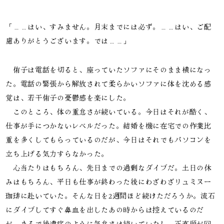
「……はい、すみません。月末までには必ず。……はい、ご配
慮ありがとうございます。では……」
　侑子は電話を切ると、座っていたソファにそのまま横になっ
た。電話の緊張から解放されて柔らかいソファに体を沈める感
覚は、若干侑子の憂鬱感を楽にした。

　このところ、体の重怠さが続いている。今日はそれが酷く、
仕事が手につかないレベルだった。結婚を機に在宅での作業比
重を多くしてもらっているのだが、今日はそれでもパソコンを
立ち上げる気力すらなかった。

　心当たりはもちろん、先日までの過剰なダイブだ。土日の休
みはもちろん、平日も仕事が終わった後にわざわざリュミヌー
珈琲に赴いていた。そんな日を2週間ほど続けただろうか。流石
にダイブしてすぐ鼻血を出したあの時からは控えているのだ
が、まるで後遺症のように気怠さは続いていたし、正直頭が回