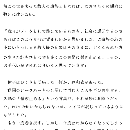
然この世を去った故人の遺族ともなれば、なおさらその傾向は
強いに違いない。
『我々がデータとして残しているものを、社会に還元するので
あればこのような形が望ましいかと思いました。ご遺族の心の
中にいらっしゃる故人様の印象はそのままに、亡くなられた方
の生きた証をひとつでも多くこの世界に
繋ぎ止める
……その、
お手伝いができれば良いなと思っています』
　侑子はぴくりと反応した。何か、違和感があった。

　動画のシークバーを少し戻して同じところを再び再生する。
久嶋の「繋ぎ止める」という言葉だ。それが妙に耳障りだっ
た。BGMのせいかもしれないが、ノイズが混じっているように
も聞こえた。

　もう一度巻き戻す。しかし、今度はわからなくなってしまっ