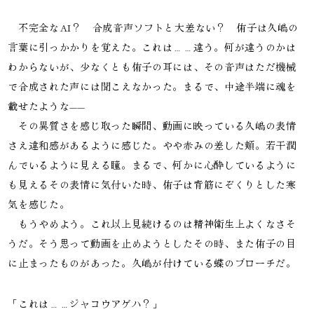
　不完全なAI？　合成音声ソフトと大差ない？　侑子は久嶋の
言葉に引っかかりを覚えた。これは……違う。何が違うのかは
わからないが、少なくとも侑子の耳には、その音声はただ機械
で合成された声には聞こえなかった。まるで、中途半端に魂を
載せたような——

　その異質さを感じ取った瞬間、動画に映っている久嶋の表情
さえ違和感があるように感じた。やや赤みの差した頬。若干潤
んでいるように見える瞳。まるで、何かに心酔しているように
も見えるその表情に気付いた時、侑子は背筋にぞくりとした寒
気を感じた。

　もうやめよう。これ以上見続けるのは精神衛生上よくなさそ
うだ。そう思って動画を止めようとしたその時、また侑子の目
に止まったものがあった。久嶋が付けている蝶のブローチだ。
「これは……ジャコウアゲハ？」