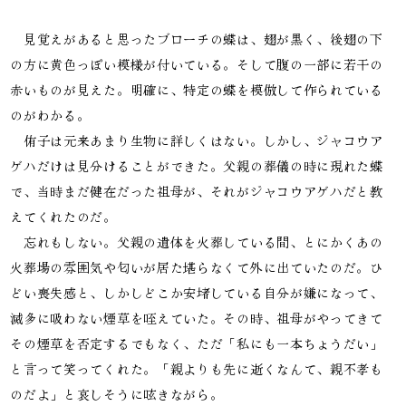
　見覚えがあると思ったブローチの蝶は、翅が黒く、後翅の下
の方に黄色っぽい模様が付いている。そして腹の一部に若干の
赤いものが見えた。明確に、特定の蝶を模倣して作られている
のがわかる。

　侑子は元来あまり生物に詳しくはない。しかし、ジャコウア
ゲハだけは見分けることができた。父親の葬儀の時に現れた蝶
で、当時まだ健在だった祖母が、それがジャコウアゲハだと教
えてくれたのだ。

　忘れもしない。父親の遺体を火葬している間、とにかくあの
火葬場の雰囲気や匂いが居た堪らなくて外に出ていたのだ。ひ
どい喪失感と、しかしどこか安堵している自分が嫌になって、
滅多に吸わない煙草を咥えていた。その時、祖母がやってきて
その煙草を否定するでもなく、ただ「私にも一本ちょうだい」
と言って笑ってくれた。「親よりも先に逝くなんて、親不孝も
のだよ」と哀しそうに呟きながら。
