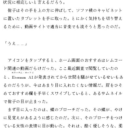
状況に相応しいと言えるだろう。

　侑子はその手を上の方に伸ばして、ソファ横のキャビネット
に置いたタブレットを手に取った。とにかく気持ちを切り替え
るために、動画サイトで適当に音楽でも流そうと思ったのだ。
「うえ……」
　アイコンをタップすると、ホーム画面のおすすめはレムコー
ド関連の動画だらけだった。ここ最近調査で閲覧していたの
エターナム・エーアイ
と、
Eternum AI
が発表されてから世間を騒がせているせいもあ
るのだろうが、今はあまり目に入れたくない情報だ。眉をひそ
めておすすめ欄を手早くスワイプしていると、あるサムネイル
で侑子の目が止まった。

　まず目に入ったのは、蝶のブローチだった。その蝶が、やけ
に見覚えがあるように感じたのだ。次に、そのブローチをつけ
ている女性の表情に目が動いた。それは、酷く優しそうな、柔