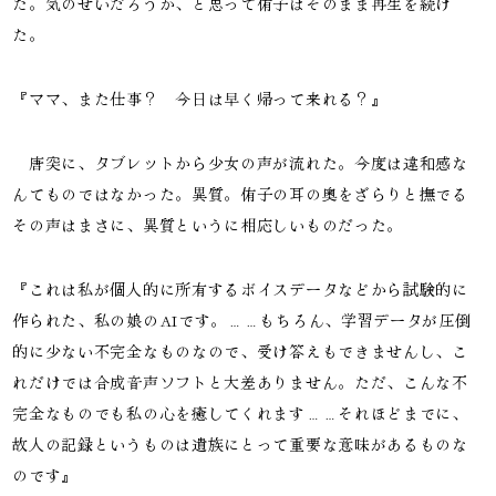
た。気のせいだろうか、と思って侑子はそのまま再生を続け
た。
『ママ、また仕事？　今日は早く帰って来れる？』
　唐突に、タブレットから少女の声が流れた。今度は違和感な
んてものではなかった。異質。侑子の耳の奥をざらりと撫でる
その声はまさに、異質というに相応しいものだった。
『これは私が個人的に所有するボイスデータなどから試験的に
作られた、私の娘のAIです。……もちろん、学習データが圧倒
的に少ない不完全なものなので、受け答えもできませんし、こ
れだけでは合成音声ソフトと大差ありません。ただ、こんな不
完全なものでも私の心を癒してくれます……それほどまでに、
故人の記録というものは遺族にとって重要な意味があるものな
のです』