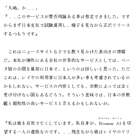
「久嶋、か……」

『……このサービスが賛否両論ある事は想定できました。です
からまず日本支社で試験運用し、様子を見ながら正式リリース
するつもりです』
　これはニュースサイトなどでも散々見かけた表向きの情報
だ。本社が海外にある会社の世界的なサービスとしては、ベー
タ版の公開を最初に日本で、というのは珍しいと思った。ただ
これは、レイヤの利用者に日本人が多い事も考慮されているの
かもしれない。サービスの内容としても、宗教によっては全く
受け付けない国もあるだろう。そういう意味では、日本の宗教
観と親和性の高いサービスと言えるかもしれないが。
エターナム・エーアイ
『私は娘を自死で亡くしています。私自身が、
Eternum AI
を切
望する一人の遺族なのです。……残念ながら娘はレイヤのリリ