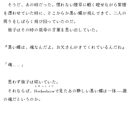
　そうだ、あの時だった。慣れない煙草に軽く噎せながら紫煙
を漂わせていた時に、どこからか黒い蝶が飛んできて、二人の
周りをしばらく飛び回っていたのだ。

　侑子はその時の祖母の言葉を思い出していた。
『黒い蝶は、魂なんだよ。お父さんがきてくれているんだね』
「魂……」
　思わず侑子は呟いていた。

ネザーレイヤ
　それならば、
Netherlayer
で見たあの夥しい黒い蝶は一体——誰
の魂だというのか。