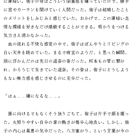
に薄暗い。侑子の母はこういう閉塞感を嫌っていたので、勝手
に窓やカーテンを開けていく人間だった。侑子は結婚したこと
のメリットをしみじみと感じていた。おかげで、この薄暗い怠
惰な環境を好きなだけ堪能することができる。明かりをつける
気力さえ湧かなかった。

　血の流れる不快な感覚の中で、侑子はぼんやりとリビングの
白い天井を眺めていた。まるで病室のようだ、と思った瞬間、
頭に浮かんだのは先日の遥奈の姿だった。何本もの管に繋が
れ、かろうじて生きていた遥奈。その姿は、侑子にどうしよう
もない無力感を感じさせるのに充分だった。
「はぁ……嫌になるな……」
　誰に向けるでもなくそう独りごちて、侑子は片手で顔を覆っ
た。火照りやすい自分の掌の熱さが幾分心地良い。しかし、侑
子の内心は最悪の気分だった。八方塞がり、という言葉が今の