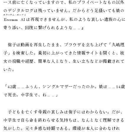
ース前に亡くなっていますので、私のプライベートなもの以外
のデジタルログは残っていません。だからどう足掻いても娘の
エターナム・エーアイ
Eternum AI
は再現できませんが、私のような哀しい遺族の心に
寄り添い、回復に繋げられるような……』
　侑子は動画を再生したまま、ブラウザを立ち上げて「久嶋理
子」を検索した。最初に上がってきた情報サイトを開くと、彼
女の役職や経歴、簡単な人となり、生い立ちなどが掲載されて
いた。
「42歳……ふぅん、シングルマザーだったのか。娘は……14歳
で死去。中学生で、ね……」
　子どもを亡くす母親の哀しみは侑子にはわからない。だが、
中学生で自ら命を終わらせる気持ちは、なんとなく理解できる
気がした。元々多感な時期である。環境が本人に合わなけれ