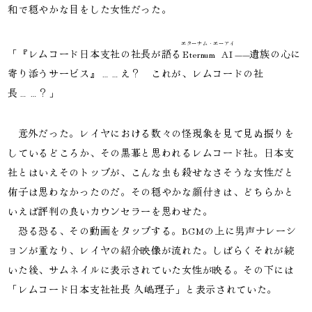
和で穏やかな目をした女性だった。
エターナム・エーアイ
「『レムコード日本支社の社長が語る
Eternum AI
——遺族の心に
寄り添うサービス』……え？　これが、レムコードの社
長……？」
　意外だった。レイヤにおける数々の怪現象を見て見ぬ振りを
しているどころか、その黒幕と思われるレムコード社。日本支
社とはいえそのトップが、こんな虫も殺せなさそうな女性だと
侑子は思わなかったのだ。その穏やかな顔付きは、どちらかと
いえば評判の良いカウンセラーを思わせた。

　恐る恐る、その動画をタップする。BGMの上に男声ナレーシ
ョンが重なり、レイヤの紹介映像が流れた。しばらくそれが続
いた後、サムネイルに表示されていた女性が映る。その下には
「レムコード日本支社社長 久嶋理子」と表示されていた。